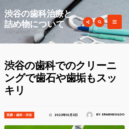
for:
渋谷の歯科治療と
詰め物について
渋谷の歯科治療と詰め物について
渋谷の歯科でのクリーニ
ングで歯石や歯垢もスッ
キリ
BY:
ERMENEGILDO
医療
•
歯科
•
渋谷
2023年10月3日